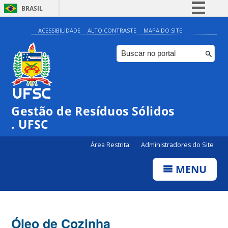
BRASIL
Simplifique!
ACESSIBILIDADE
ALTO CONTRASTE
MAPA DO SITE
Comunica BR
Participe
Acesso à informação
Legislação
Gestão de Resíduos Sólidos
Canais
. UFSC
Área Restrita
Administradores do Site
MENU
Óleo de Cozinha