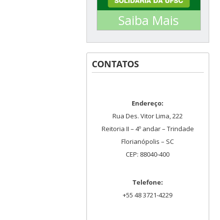
Saiba Mais
Saiba tudo que
está acontecendo
CONTATOS
relacionado à
Coleta Seletiva
Solidária na UFSC!
Endereço:
Rua Des. Vitor Lima, 222
Reitoria II – 4º andar – Trindade
Florianópolis – SC
CEP: 88040-400
Telefone:
+55 48 3721-4229